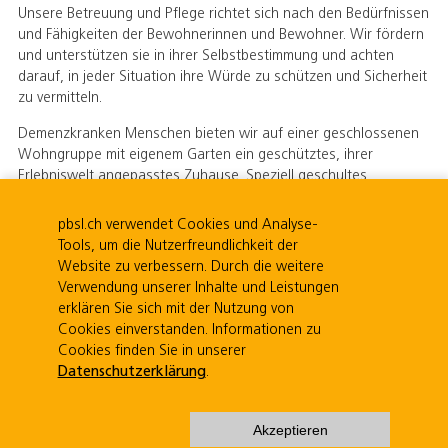
Unsere Betreuung und Pflege richtet sich nach den Bedürfnissen
und Fähigkeiten der Bewohnerinnen und Bewohner. Wir fördern
und unterstützen sie in ihrer Selbstbestimmung und achten
darauf, in jeder Situation ihre Würde zu schützen und Sicherheit
zu vermitteln.
Demenzkranken Menschen bieten wir auf einer geschlossenen
Wohngruppe mit eigenem Garten ein geschütztes, ihrer
Erlebniswelt angepasstes Zuhause. Speziell geschultes
Fachpersonal begleitet sie auf ihrem Weg.
pbsl.ch verwendet Cookies und Analyse-
Tools, um die Nutzerfreundlichkeit der
Gemeindeverband Pflege und Betreuung Schwarzenburgerland |
Website zu verbessern. Durch die weitere
Guggisbergstrasse 7 | 3150 Schwarzenburg | Mitglied von
Verwendung unserer Inhalte und Leistungen
dedica
|
Datenschutzerklärung
erklären Sie sich mit der Nutzung von
Cookies einverstanden. Informationen zu
Cookies finden Sie in unserer
Datenschutzerklärung
.
Akzeptieren